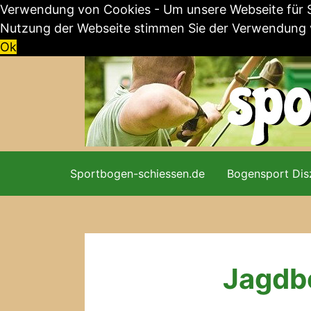
Verwendung von Cookies - Um unsere Webseite für Si
Nutzung der Webseite stimmen Sie der Verwendung vo
Ok
Skip
to
content
Sportbogen-schiessen.de
Bogensport Disz
Jagdb